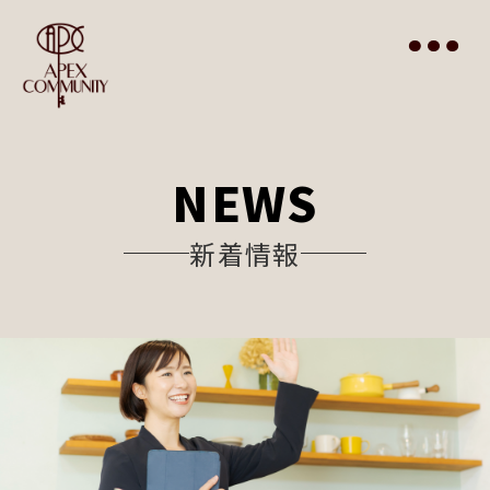
Top
NEWS
事業サービス
NEWS
オーナー様へ
管理物件一覧
入居者様へ
会社について
新着情報
仲介業者様へ
会社概要
Contact
入居者様へのQ&A
代表挨拶
プライバシーポリシー
特定個人情報について