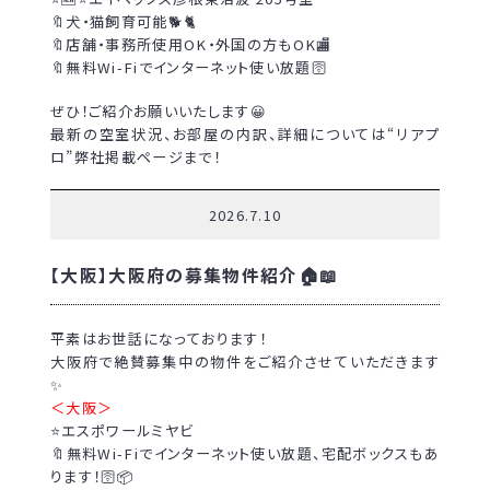
🔖犬・猫飼育可能🐕🐈
🔖店舗・事務所使用OK・外国の方もOK🏬
🔖無料Wi-Fiでインターネット使い放題🛜
ぜひ！ご紹介お願いいたします😀
最新の空室状況、お部屋の内訳、詳細については“リアプ
ロ”弊社掲載ページまで！
2026.7.10
【大阪】大阪府の募集物件紹介🏠📖
平素はお世話になっております！
大阪府で絶賛募集中の物件をご紹介させていただきます
✨
＜大阪＞
⭐エスポワールミヤビ
🔖無料Wi-Fiでインターネット使い放題、宅配ボックスもあ
ります！🛜📦