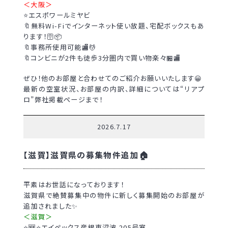
＜大阪＞
⭐エスポワールミヤビ
🔖無料Wi-Fiでインターネット使い放題、宅配ボックスもあ
ります！🛜📦
🔖事務所使用可能🏬💆
🔖コンビニが2件も徒歩3分圏内で買い物楽々🏪🏬
ぜひ！他のお部屋と合わせてのご紹介お願いいたします😀
最新の空室状況、お部屋の内訳、詳細については“リアプ
ロ”弊社掲載ページまで！
2026.7.17
【滋賀】滋賀県の募集物件追加🏠
平素はお世話になっております！
滋賀県で絶賛募集中の物件に新しく募集開始のお部屋が
追加されました✨
＜滋賀＞
⭐🆕⭐エイペックス彦根東沼波 205号室