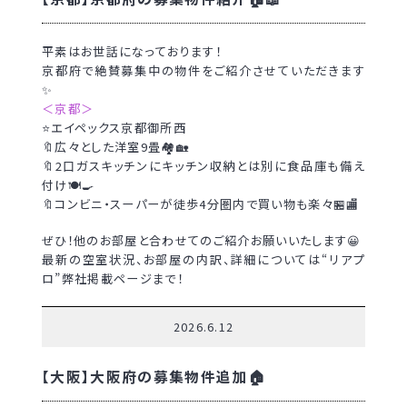
平素はお世話になっております！
京都府で絶賛募集中の物件をご紹介させていただきます
✨
＜京都＞
⭐エイペックス京都御所西
🔖広々とした洋室9畳🏘🏡
🔖2口ガスキッチンにキッチン収納とは別に食品庫も備え
付け🍽🍳
🔖コンビニ・スーパーが徒歩4分圏内で買い物も楽々🏪🏬
ぜひ！他のお部屋と合わせてのご紹介お願いいたします😀
最新の空室状況、お部屋の内訳、詳細については“リアプ
ロ”弊社掲載ページまで！
2026.6.12
【大阪】大阪府の募集物件追加🏠