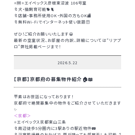
⭐🆕⭐エイペックス彦根東沼波 106号室
🔖犬・猫飼育可能🐕🐈
🔖店舗・事務所使用OK・外国の方もOK🏬
🔖無料Wi-Fiでインターネット使い放題🛜
ぜひ！ご紹介お願いいたします😀
最新の空室状況、お部屋の内訳、詳細については“リアプ
ロ”弊社掲載ページまで！
2026.5.22
【京都】京都府の募集物件紹介🏠📖
平素はお世話になっております！
京都府で絶賛募集中の物件をご紹介させていただきます
✨
＜京都＞
⭐エイペックス京都東山三条
🔖周辺徒歩5分圏内に3駅ありの駅近物件🚃
🔖浴室乾燥機のおかげで、雨が降っても部屋干しも可能🛁