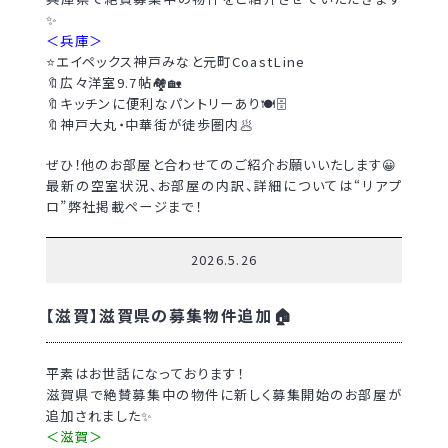
✨
＜兵庫＞
⭐エイペックス神戸みなと元町CoastLine
🔖広々洋室9.7帖🏘🏡
🔖キッチンに便利なパントリーあり🍽🗄
🔖神戸大丸・中華街が徒歩圏内🥟
ぜひ！他のお部屋と合わせてのご紹介お願いいたします😀
最新の空室状況、お部屋の内訳、詳細については“リアプ
ロ”弊社掲載ページまで！
2026.5.26
【滋賀】滋賀県の募集物件追加🏠
平素はお世話になっております！
滋賀県で絶賛募集中の物件に新しく募集開始のお部屋が
追加されました✨
＜滋賀＞