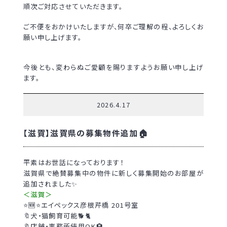
順次ご対応させていただきます。
ご不便をおかけいたしますが、何卒ご理解の程、よろしくお
願い申し上げます。
今後とも、変わらぬご愛顧を賜りますようお願い申し上げ
ます。
2026.4.17
【滋賀】滋賀県の募集物件追加🏠
平素はお世話になっております！
滋賀県で絶賛募集中の物件に新しく募集開始のお部屋が
追加されました✨
＜滋賀＞
⭐🆕⭐エイペックス彦根芹橋 201号室
🔖犬・猫飼育可能🐕🐈
🔖店舗・事務所使用OK🏨