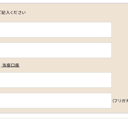
ご記入ください
当座口座
（フリガ