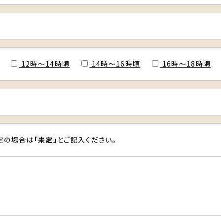
12時〜14時頃
14時〜16時頃
16時〜18時頃
定の場合は
「未定」
とご記入ください。